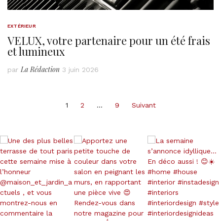
EXTÉRIEUR
VELUX, votre partenaire pour un été frais
et lumineux
La Rédaction
par
3 juin 2026
Pagination
1
2
…
9
Suivant
des
publications