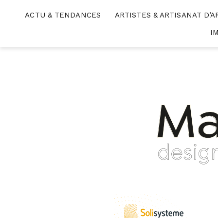
Skip
ACTU & TENDANCES
ARTISTES & ARTISANAT D’A
to
content
I