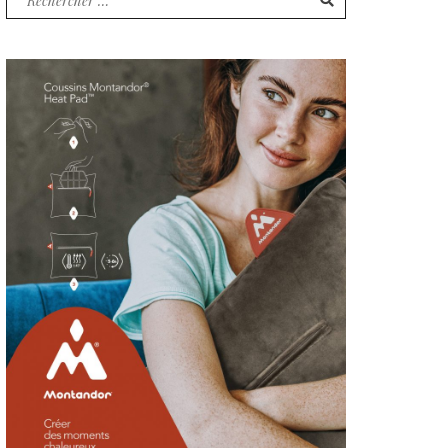
pour
: