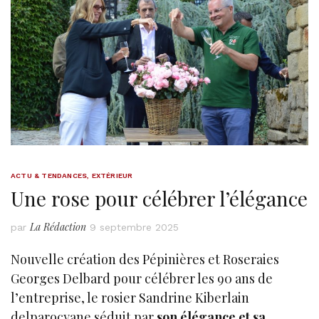
ACTU & TENDANCES
,
EXTÉRIEUR
Une rose pour célébrer l’élégance
La Rédaction
par
9 septembre 2025
Nouvelle création des Pépinières et Roseraies
Georges Delbard pour célébrer les 90 ans de
l’entreprise, le rosier Sandrine Kiberlain
delparocyane séduit par
son élégance et sa