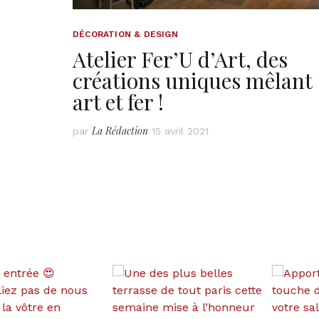
DÉCORATION & DESIGN
Atelier Fer’U d’Art, des
créations uniques mêlant
art et fer !
La Rédaction
par
15 avril 2021
Pagination
des
publications