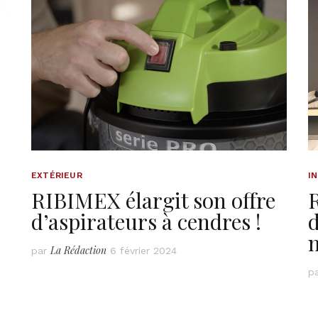
EXTÉRIEUR
I
RIBIMEX élargit son offre
d’aspirateurs à cendres !
d
La Rédaction
par
6 février 2024
p