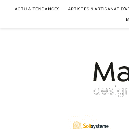
Skip
ACTU & TENDANCES
ARTISTES & ARTISANAT D’A
to
content
I