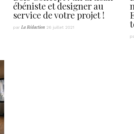
ébéniste et designer au
n
service de votre projet !
t
La Rédaction
par
26 juillet 2021
p