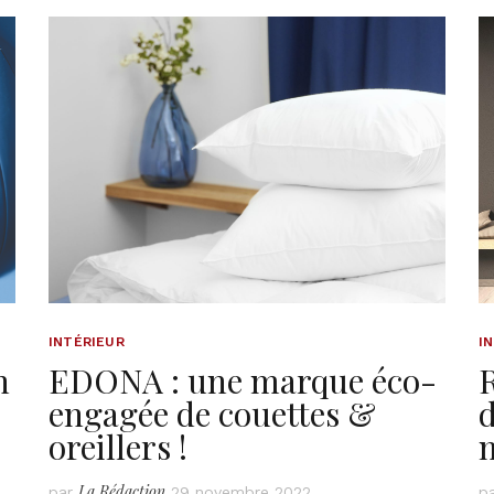
INTÉRIEUR
I
n
EDONA : une marque éco-
engagée de couettes &
d
oreillers !
La Rédaction
par
29 novembre 2022
p