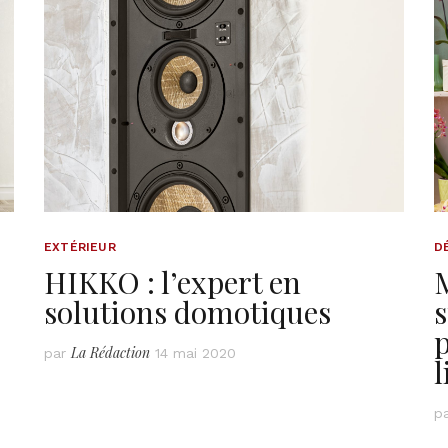
EXTÉRIEUR
D
HIKKO : l’expert en
M
solutions domotiques
s
p
La Rédaction
par
14 mai 2020
l
p