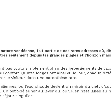
ture vendéenne, fait partie de ces rares adresses où, dès
ètres seulement depuis les grandes plages et l’horizon mar
ont pas voulu simplement offrir des hébergements de vaca
u confort. Quinze lodges ont ainsi vu le jour, chacun diffé
rer le visiteur dans une parenthèse rare.
chiliennes, où l’eau chaude devient un miroir du ciel ; d’
u un petit-déjeuner au lever du jour. Rien n’est laissé au 
 séjour singulier.