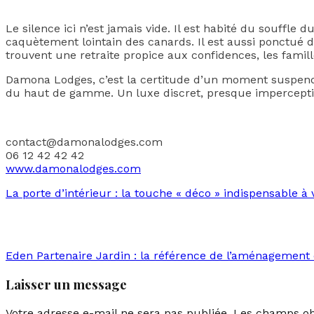
Le silence ici n’est jamais vide. Il est habité du souffle
caquètement lointain des canards. Il est aussi ponctué d
trouvent une retraite propice aux confidences, les famill
Damona Lodges, c’est la certitude d’un moment suspendu,
du haut de gamme. Un luxe discret, presque imperceptible
contact@damonalodges.com
06 12 42 42 42
www.damonalodges.com
La porte d’intérieur : la touche « déco » indispensable à
Eden Partenaire Jardin : la référence de l’aménagement 
Laisser un message
Votre adresse e-mail ne sera pas publiée.
Les champs obl